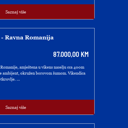
Saznaj više
a - Ravna Romanija
87.000,00 KM
Romanije, amještena u vikens naselju cca 400m
 je ambijent, okružen borovom šumom. Vikendica
krovlje. ...
Saznaj više