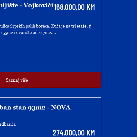
ljište - Vojkovići
168.000,00 KM
ica Srpskih palih boraca. Kuća je na tri etaže, tj
 155m2 i dvorište od 417m2....
Saznaj više
oban stan 93m2 - NOVA
edbašića
274.000,00 KM