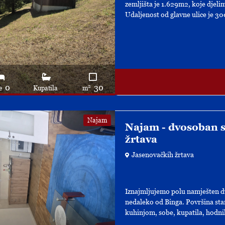
zemljišta je 1.629m2, koje djeli
Udaljenost od glavne ulice je 30
0
30
2
e
Kupatila
m
Najam
Najam - dvosoban s
žrtava
Jasenovačkih žrtava
Iznajmljujemo polu namješten dv
nedaleko od Binga. Površina sta
kuhinjom, sobe, kupatila, hodnik