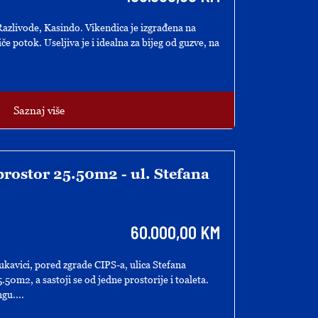
azlivode, Kasindo. Vikendica je izgrađena na
če potok. Useljiva je i idealna za bijeg od guzve, na
Saznaj više
prostor 25.50m2 - ul. Stefana
60.000,00 KM
kavici, pored zgrade CIPS-a, ulica Stefana
0m2, a sastoji se od jedne prostorije i toaleta.
gu....