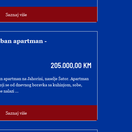
Saznaj više
oban apartman -
205.000,00 KM
n apartman na Jahorini, naselje Šator. Apartman
oji se od dnevnog boravka sa kuhinjom, sobe,
 nalazi ...
Saznaj više