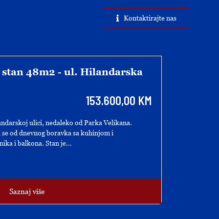
Kontaktirajte nas
 stan 48m2 - ul. Hilandarska
153.600,00 KM
ndarskoj ulici, nedaleko od Parka Velikana.
ji se od dnevnog boravka sa kuhinjom i
ika i balkona. Stan je...
Saznaj više