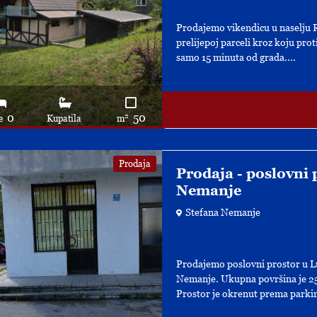
Prodajemo vikendicu u naselju R
prelijepoj parceli kroz koju proti
samo 15 minuta od grada....
0
50
2
e
Kupatila
m
Prodaja
Prodaja - poslovni 
Nemanje
Stefana Nemanje
Prodajemo poslovni prostor u Lu
Nemanje. Ukupna površina je 25.5
Prostor je okrenut prema parkin