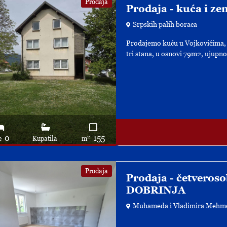
Prodaja
Prodaja - kuća i zem
Srpskih palih boraca
Prodajemo kuću u Vojkovićima, ul
tri stana, u osnovi 79m2, ujupno
0
155
2
e
Kupatila
m
Prodaja
Prodaja - četveros
DOBRINJA
Muhameda i Vladimira Mehm