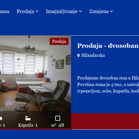
Nama
Prodaja
Iznajmljivanje
Zamjena
Prodaja
Prodaja - dvosoban
Hilandarska
Prodajemo dvosoban stan u Hila
Površina stana je 47m2, a sasto
trpezarijom, sobe, kupatila, hodn
1
1
48
2
e
Kupatila
m