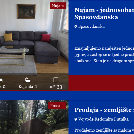
Najam
Najam - jednosoban
Spasovdanska
Spasovdanska
Iznajmljujemo namješten jednoso
33m2, a sastoji se od jedne pros
i balkona. Stan je na drugom spr
0
1
33
2
e
Kupatila
m
Prodaja
Prodaja - zemljište 
Vojvode Redomira Putnika
Prodajemo zemljište sa malom v