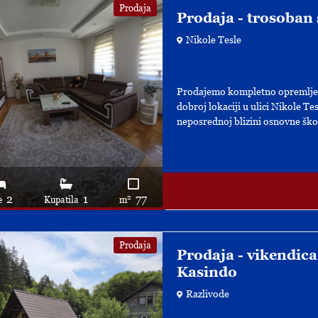
Prodaja
Prodaja - trosoban 
Nikole Tesle
Prodajemo kompletno opremljen 
dobroj lokaciji u ulici Nikole T
neposrednoj blizini osnovne škol
2
1
77
2
e
Kupatila
m
Prodaja
Prodaja - vikendica
Kasindo
Razlivode