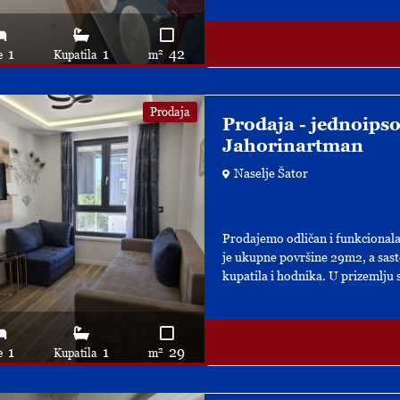
1
1
42
2
e
Kupatila
m
Prodaja
Prodaja - jednoips
Jahorinartman
Naselje Šator
Prodajemo odličan i funkcionala
je ukupne površine 29m2, a sast
kupatila i hodnika. U prizemlju se
1
1
29
2
e
Kupatila
m