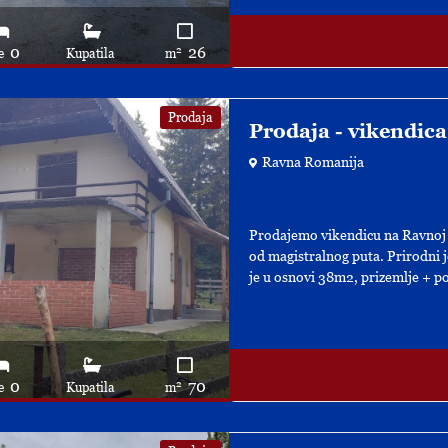
0
26
2
e
Kupatila
m
Prodaja
Prodaja - vikendic
Ravna Romanija
Prodajemo vikendicu na Ravnoj 
od magistralnog puta. Prirodni
je u osnovi 38m2, prizemlje + pot
0
70
2
e
Kupatila
m