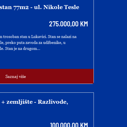
stan 77m2 - ul. Nikole Tesle
275.000,00 KM
trosoban stan u Lukavici. Stan se nalazi na
esle, preko puta zavoda za udžbenike, u
e. Stan je na drugom...
Saznaj više
 + zemljište - Razlivode,
100.000,00 KM