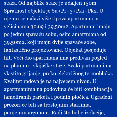
staza. Od najbliže staze je udaljen 150m.
Spratnost objekta je Su+Pr+3+Pk1+Pk2. U
njemu se nalazi više tipova apartmana, u
veličinama 30.69 i 39,50m2. Apartmani imaju
po jednu spavaću sobu, osim amartmana od
39.50m2, koji imaju dvije spavaće sobe,
fantastično projektovane. Objekat posjeduje
lift. Veći dio apartmana ima predivan pogled
na planinu i skijaške staze. Svaki partman ima
vlastito grijanje, preko električnog termobloka.
Kvalitet radova je na najvećem nivou. U
apartmanima na podovima će biti kombinacija
lameliranih parketa i podnih pločica. Ugrađeni
prozori će biti sa troslojnim staklima,
punjenim argonom. Radi što bolje izolacije,