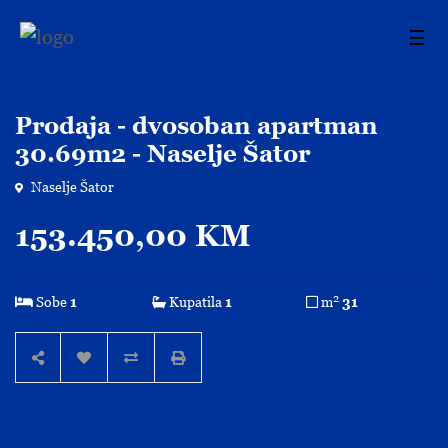
☰
Prodaja - dvosoban apartman
30.69m2 - Naselje Šator
Naselje Šator
153.450,00 KM
2
Sobe
1
Kupatila
1
m
31