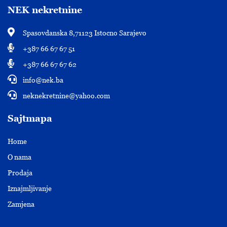
NEK nekretnine
Spasovdanska 8,71123 Istocno Sarajevo
+387 66 67 67 51
+387 66 67 67 62
info@nek.ba
neknekretnine@yahoo.com
Sajtmapa
Home
O nama
Prodaja
Iznajmljivanje
Zamjena