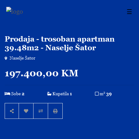
☰
Prodaja - trosoban apartman
39.48m2 - Naselje Šator
Naselje Šator
197.400,00 KM
2
Sobe
2
Kupatila
1
m
39