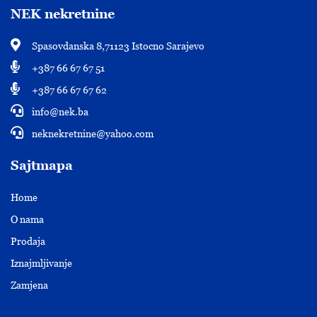
NEK nekretnine
Spasovdanska 8,71123 Istocno Sarajevo
+387 66 67 67 51
+387 66 67 67 62
info@nek.ba
neknekretnine@yahoo.com
Sajtmapa
Home
O nama
Prodaja
Iznajmljivanje
Zamjena