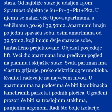
staza. Od najbliže staze je udaljen 150m.
Spratnost objekta je Su+Pr+3+Pk1+Pk2. U
njemu se nalazi više tipova apartmana, u
veličinama 30.69 i 39,50m2. Apartmani imaju
po jednu spavaću sobu, osim amartmana od
39.50m2, koji imaju dvije spavaće sobe,
fantastično projektovane. Objekat posjeduje
lift. Veći dio apartmana ima predivan pogled
na planinu i skijaške staze. Svaki partman ima
vlastito grijanje, preko električnog termobloka.
Kvalitet radova je na najvećem nivou. U
apartmanima na podovima će biti kombinacija
lameliranih parketa i podnih pločica. Ugrađeni
prozori će biti sa troslojnim staklima,
punjenim argonom. Radi što bolje izolacije,