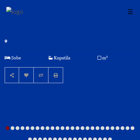
☰
2
Sobe
Kupatila
m