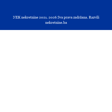
NEK nekretnine 2021.
2026
Sva prava zadržana. Razvili
nekretnine.ba