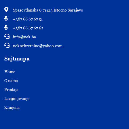
Spasovdanska 8,71123 Istocno Sarajevo
+387 66 67 67 51
+387 66 67 67 62
info@nek.ba
neknekretnine@yahoo.com
Sajtmapa
Home
O nama
Prodaja
Iznajmljivanje
Zamjena