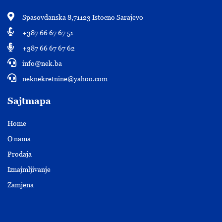
Spasovdanska 8,71123 Istocno Sarajevo
+387 66 67 67 51
+387 66 67 67 62
info@nek.ba
neknekretnine@yahoo.com
Sajtmapa
Home
O nama
Prodaja
Iznajmljivanje
Zamjena