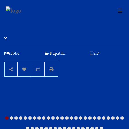
☰
2
Sobe
Kupatila
m