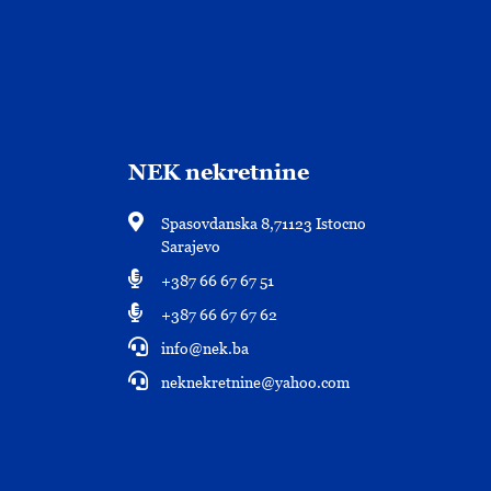
NEK nekretnine
Spasovdanska 8,71123 Istocno
Sarajevo
+387 66 67 67 51
+387 66 67 67 62
info@nek.ba
neknekretnine@yahoo.com