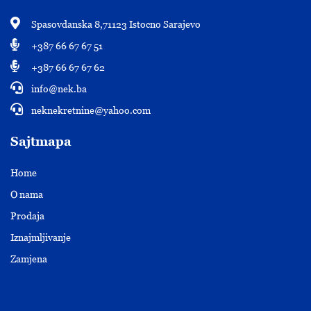
Spasovdanska 8,71123 Istocno Sarajevo
+387 66 67 67 51
+387 66 67 67 62
info@nek.ba
neknekretnine@yahoo.com
Sajtmapa
Home
O nama
Prodaja
Iznajmljivanje
Zamjena