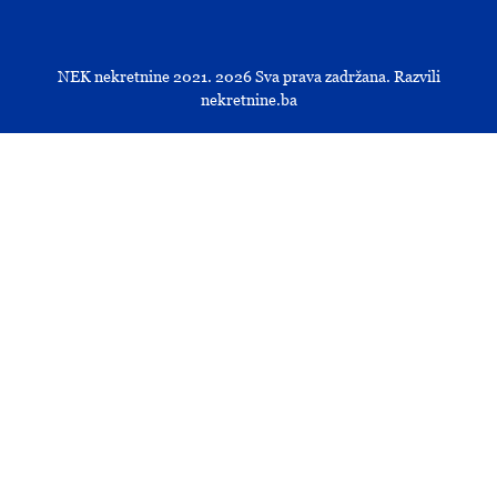
NEK nekretnine 2021.
2026
Sva prava zadržana. Razvili
nekretnine.ba