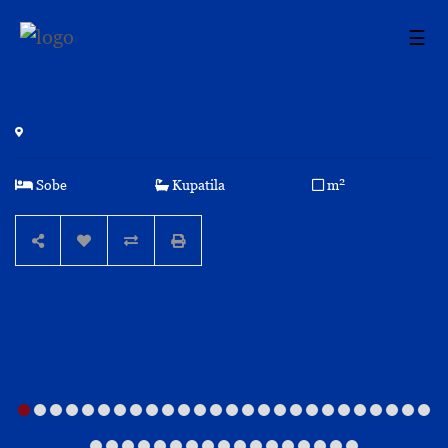
☰
2
Sobe
Kupatila
m