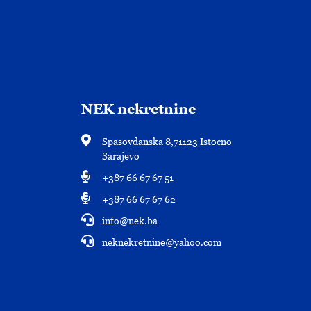
NEK nekretnine
Spasovdanska 8,71123 Istocno
Sarajevo
+387 66 67 67 51
+387 66 67 67 62
info@nek.ba
neknekretnine@yahoo.com