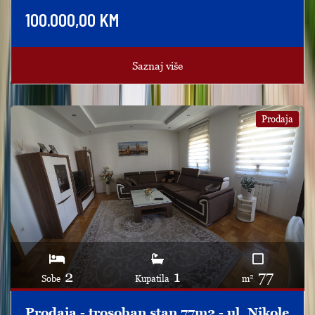
100.000,00 KM
Saznaj više
Prodaja
2
1
77
2
Sobe
Kupatila
m
Prodaja - trosoban stan 77m2 - ul. Nikole