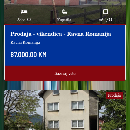
0
70
2
Sobe
Kupatila
m
Prodaja - vikendica - Ravna Romanija
Ravna Romanija
87.000,00 KM
Saznaj više
Prodaja