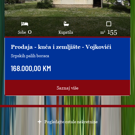
0
155
2
Sobe
Kupatila
m
Prodaja - kuća i zemljište - Vojkovići
Srpskih palih boraca
168.000,00 KM
Saznaj više
Pogledajte ostale nekretnine