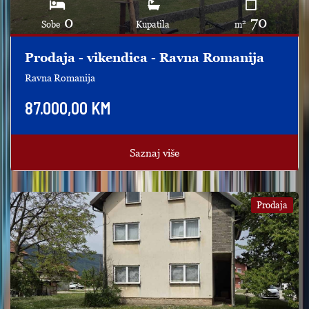
0
70
2
Sobe
Kupatila
m
Prodaja - vikendica - Ravna Romanija
Ravna Romanija
87.000,00 KM
Saznaj više
Prodaja