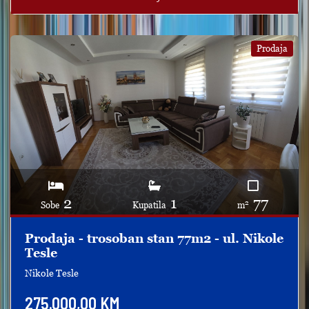
Prodaja
2
1
77
2
Sobe
Kupatila
m
Prodaja - trosoban stan 77m2 - ul. Nikole
Tesle
Nikole Tesle
275.000,00 KM