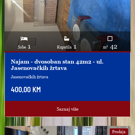
1
1
42
2
Sobe
Kupatila
m
Najam - dvosoban stan 42m2 - ul.
Jasenovačkih žrtava
Jasenovačkih žrtava
400,00 KM
Saznaj više
Prodaja