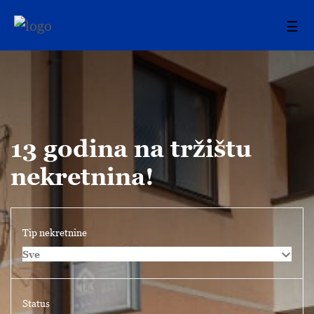
☰
13 godina na tržištu
nekretnina!
Tip nekretnine
Sve
Status