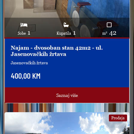
1
1
42
2
Sobe
Kupatila
m
Najam - dvosoban stan 42m2 - ul.
Jasenovačkih žrtava
Jasenovačkih žrtava
400,00 KM
Saznaj više
Prodaja