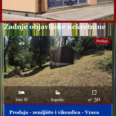
Zadnje objavljene nekretnine
Prodaja
0
30
2
Sobe
Kupatila
m
Prodaja - zemljište i vikendica - Vraca