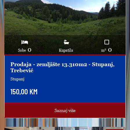
0
0
2
Sobe
Kupatila
m
Prodaja - zemljište 13.310m2 - Stupanj,
Trebević
Stupanj
150,00 KM
Saznaj više