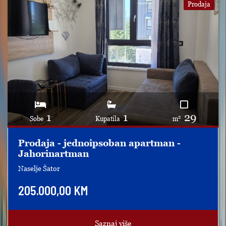
Prodaja
1
1
29
2
Sobe
Kupatila
m
Prodaja - jednoipsoban apartman -
Jahorinartman
Naselje Šator
205.000,00 KM
Saznaj više