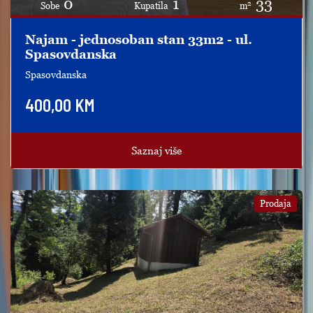
0
1
33
2
Sobe
Kupatila
m
Najam - jednosoban stan 33m2 - ul.
Spasovdanska
Spasovdanska
400,00 KM
Saznaj više
Prodaja