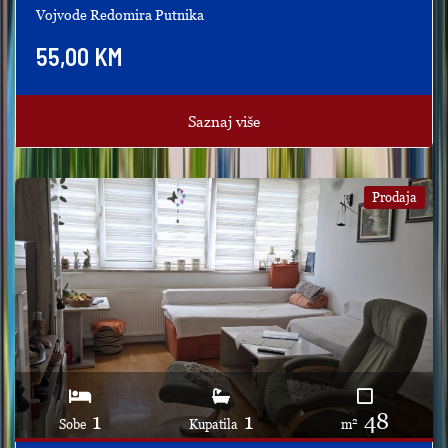
Vojvode Redomira Putnika
55,00 KM
Saznaj više
Prodaja
1
1
48
2
Sobe
Kupatila
m