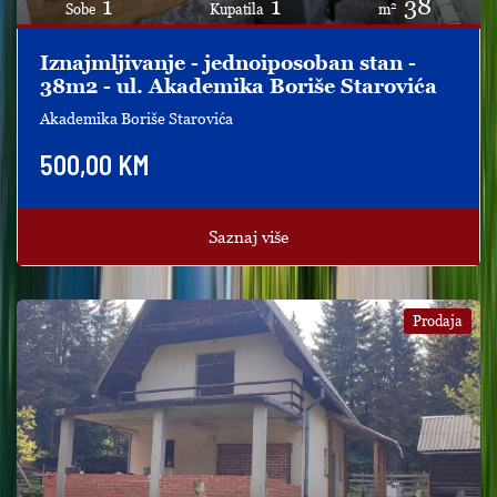
1
1
38
2
Sobe
Kupatila
m
Iznajmljivanje - jednoiposoban stan -
38m2 - ul. Akademika Boriše Starovića
Akademika Boriše Starovića
500,00 KM
Saznaj više
Prodaja