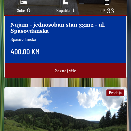
0
1
33
2
Sobe
Kupatila
m
Najam - jednosoban stan 33m2 - ul.
Spasovdanska
Spasovdanska
400,00 KM
Saznaj više
Prodaja