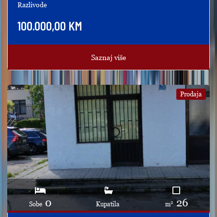
Razlivode
100.000,00 KM
Saznaj više
Prodaja
0
26
2
Sobe
Kupatila
m