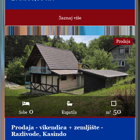
Saznaj više
Prodaja
0
50
2
Sobe
Kupatila
m
Prodaja - vikendica + zemljište -
Razlivode, Kasindo