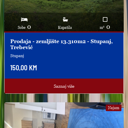
0
0
2
Sobe
Kupatila
m
Prodaja - zemljište 13.310m2 - Stupanj,
Trebević
Stupanj
150,00 KM
Saznaj više
Najam