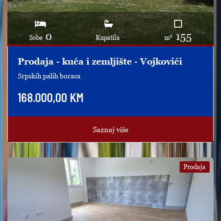
0
155
2
Sobe
Kupatila
m
Prodaja - kuća i zemljište - Vojkovići
Srpskih palih boraca
168.000,00 KM
Saznaj više
Prodaja