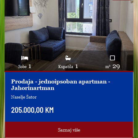
1
1
29
2
Sobe
Kupatila
m
Prodaja - jednoipsoban apartman -
Jahorinartman
Naselje Šator
205.000,00 KM
Saznaj više