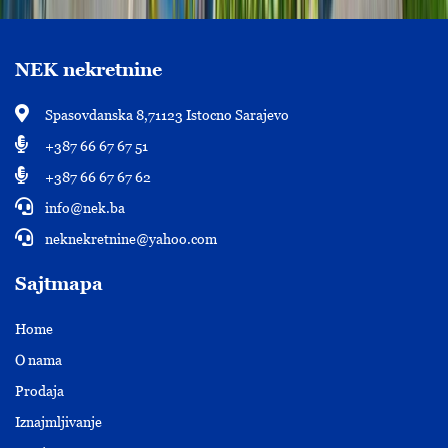
NEK nekretnine
Spasovdanska 8,71123 Istocno Sarajevo
+387 66 67 67 51
+387 66 67 67 62
info@nek.ba
neknekretnine@yahoo.com
Sajtmapa
Home
O nama
Prodaja
Iznajmljivanje