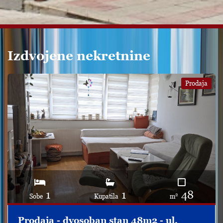
Izdvojene nekretnine
Prodaja
1
1
48
2
Sobe
Kupatila
m
Prodaja - dvosoban stan 48m2 - ul.