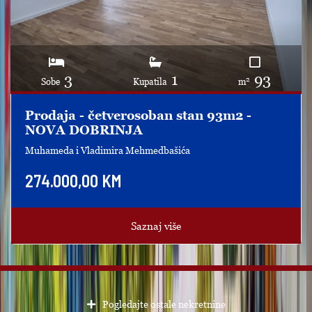
3
1
93
2
Sobe
Kupatila
m
Prodaja - četverosoban stan 93m2 -
NOVA DOBRINJA
Muhameda i Vladimira Mehmedbašića
274.000,00 KM
Saznaj više
Pogledajte ostale nekretnine