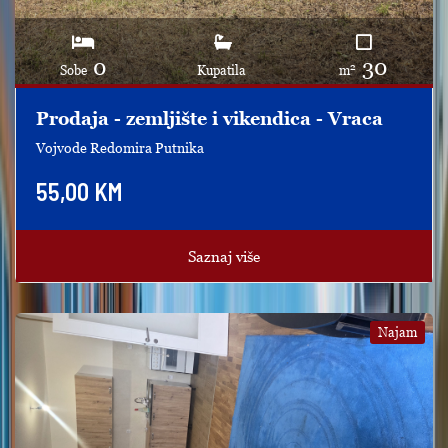
0
30
2
Sobe
Kupatila
m
Prodaja - zemljište i vikendica - Vraca
Vojvode Redomira Putnika
55,00 KM
Saznaj više
Najam