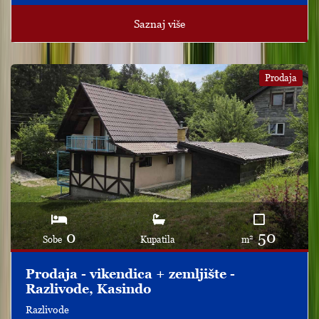
Saznaj više
Prodaja
0
50
2
Sobe
Kupatila
m
Prodaja - vikendica + zemljište -
Razlivode, Kasindo
Razlivode